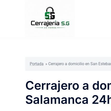
Saltar
al
contenido
Portada
»
Cerrajero a domicilio en San Esteba
Cerrajero a dom
Salamanca 24h 