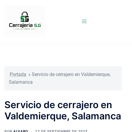
Saltar
al
contenido
Portada
»
Servicio de cerrajero en Valdemierque,
Salamanca
Servicio de cerrajero en
Valdemierque, Salamanca
POR
ALVARO
12 DE SEPTIEMBRE DE 2025