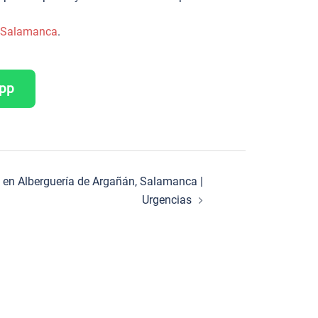
de Salamanca
.
App
ro en Alberguería de Argañán, Salamanca |
Urgencias