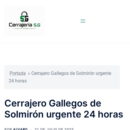
Saltar
al
contenido
Portada
»
Cerrajero Gallegos de Solmirón urgente
24 horas
Cerrajero Gallegos de
Solmirón urgente 24 horas
POR
ALVARO
21 DE JULIO DE 2025