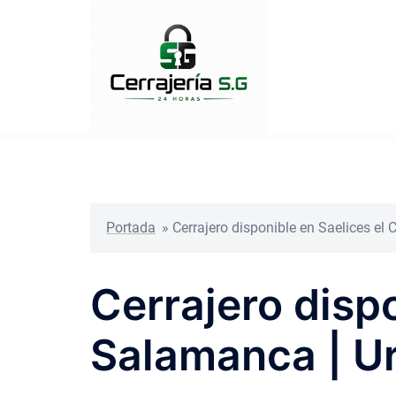
Saltar
al
contenido
Portada
»
Cerrajero disponible en Saelices el
Cerrajero dispo
Salamanca | U