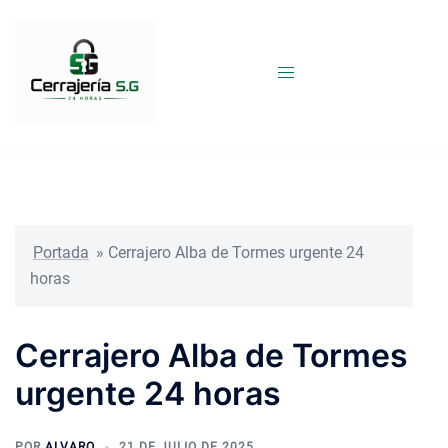
Saltar
al
contenido
Portada
»
Cerrajero Alba de Tormes urgente 24
horas
Cerrajero Alba de Tormes
urgente 24 horas
POR
ALVARO
21 DE JULIO DE 2025