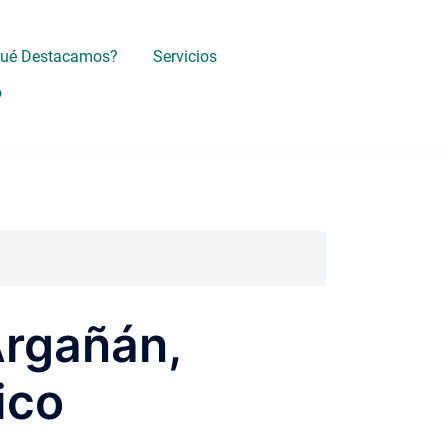
Qué Destacamos?
Servicios
o
Argañán,
ico