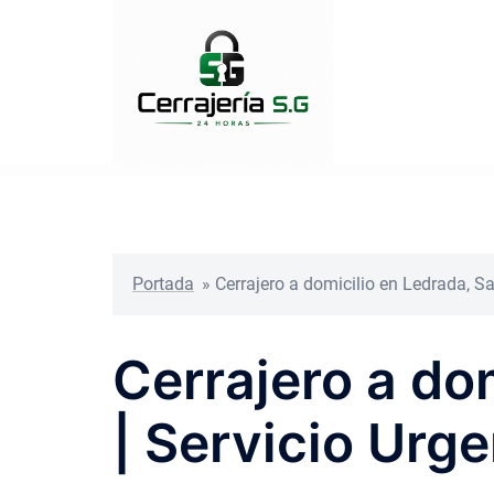
Saltar
al
contenido
Portada
»
Cerrajero a domicilio en Ledrada, S
Cerrajero a do
| Servicio Urg