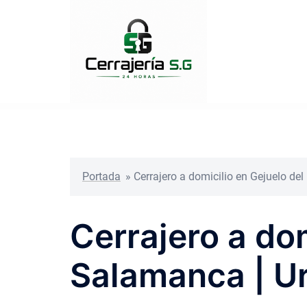
Saltar
al
contenido
Portada
»
Cerrajero a domicilio en Gejuelo de
Cerrajero a dom
Salamanca | U