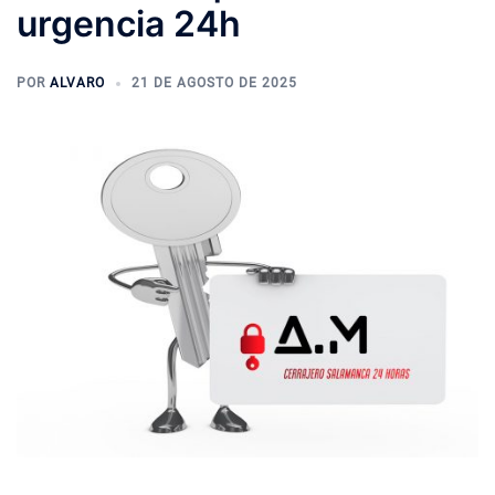
urgencia 24h
POR
ALVARO
21 DE AGOSTO DE 2025