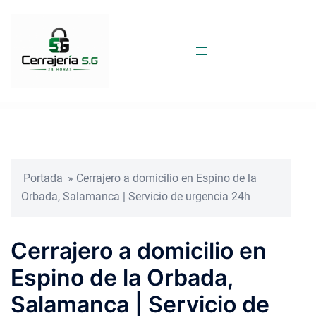
Saltar
al
contenido
Portada
»
Cerrajero a domicilio en Espino de la
Orbada, Salamanca | Servicio de urgencia 24h
Cerrajero a domicilio en
Espino de la Orbada,
Salamanca | Servicio de