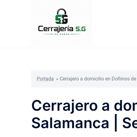
Saltar
al
contenido
Portada
»
Cerrajero a domicilio en Doñinos d
Cerrajero a do
Salamanca | Se