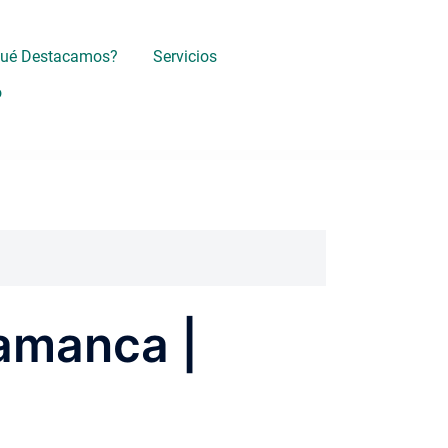
Qué Destacamos?
Servicios
o
lamanca |