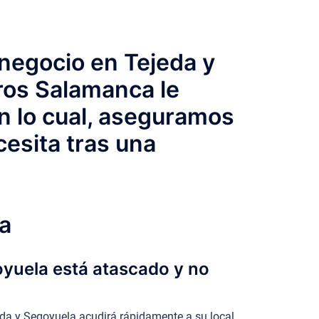
 negocio en Tejeda y
eros Salamanca le
n lo cual, aseguramos
cesita tras una
a
oyuela está atascado y no
da y Segoyuela acudirá rápidamente a su local.