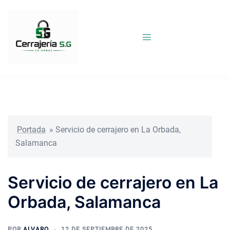
Saltar
al
contenido
Portada
»
Servicio de cerrajero en La Orbada,
Salamanca
Servicio de cerrajero en La
Orbada, Salamanca
POR
ALVARO
12 DE SEPTIEMBRE DE 2025