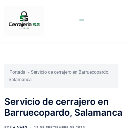
Saltar
al
contenido
Portada
»
Servicio de cerrajero en Barruecopardo,
Salamanca
Servicio de cerrajero en
Barruecopardo, Salamanca
POR
ALVARO
12 DE SEPTIEMBRE DE 2025